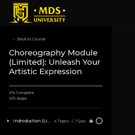
Back to Course
Choreography Module
(Limited): Unleash Your
Artistic Expression
0% Complete
0/0 Steps
Indroduction (Limited)
4 Topics
|
1 Quiz