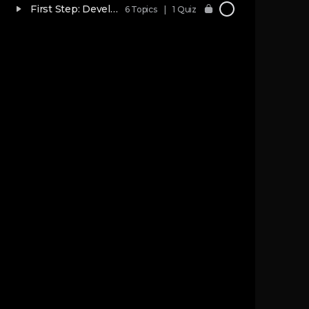
First Step: Developing Movements (Limited)
6 Topics
|
1 Quiz