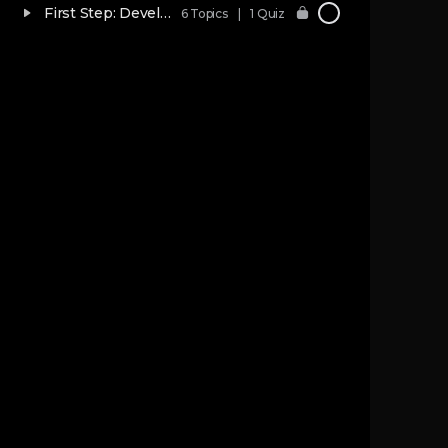
First Step: Developing Movements (Limited)
6 Topics
|
1 Quiz