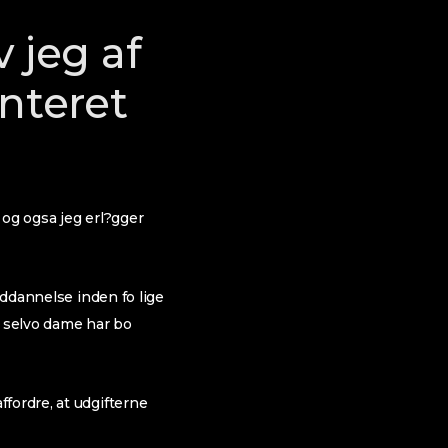
 jeg af
enteret
 og ogsa jeg erl?gger
uddannelse inden fo lige
n selvo dame har bo
fordre, at udgifterne