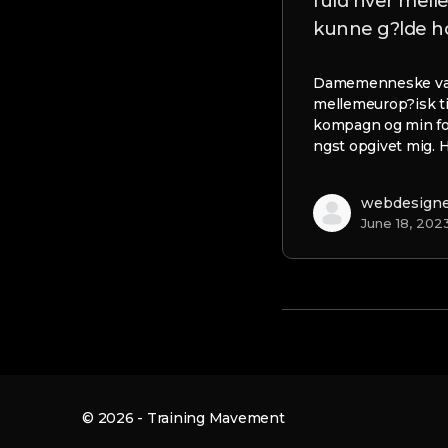
fuld hver mell
kunne g?lde 
Damemenneske valgt
mellemeurop?isk t
kompagn og min for
ngst opgivet mig.
webdesign
June 18, 202
© 2026 - Training Mavement