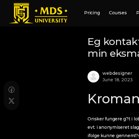
Pricing
Courses
P
Eg kontakte
min eksm
webdesigner
June 18, 2023
Kromann
Onsker fungere g?t i lo
evt. i anonymiseret sla
ifolge kunne genneml?se