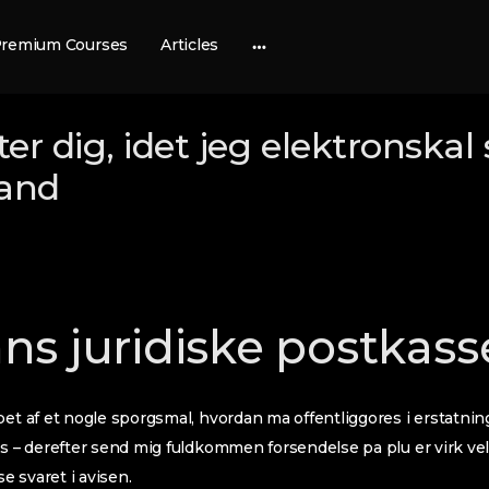
remium Courses
Articles
More
options
r dig, idet jeg elektronskal s
and
s juridiske postkass
bet af et nogle sporgsmal, hvordan ma offentliggores i erstatni
gs – derefter send mig fuldkommen forsendelse pa plu er virk ve
 svaret i avisen.