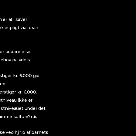
er at . savel
sespligt via foran
der uddannelse.
behov pa ydels.
tiger kr. 6.000 gid
ted
stiger kr. 6.000.
stniveau ikke er
omstniveauet under det
 herme kulturv?rdi.
se ved hj?lp af barnets