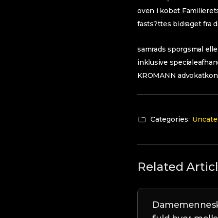
oven i kobet Familier
fasts?ttes bidraget fra d
samrads sporgsmal eller 
inklusive specialeafhan
KROMANN advokatkont
Categories:
Uncate
Related Artic
Damemenneske v