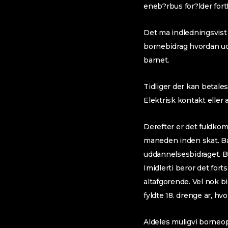
eneb?rbus for?lder fort
Det ma indledningsvist p
bornebidrag hvordan udd
barnet.
Tidliger der kan betale
Elektrisk kontakt eller
Derefter er det fuldkom
maneden inden skat. Bar
uddannelsesbidraget. Bi
Imidlerti beror det for
altafgorende. Vel nok bi
fyldte 18. drenge ar, hv
Aldeles muligvi borneop