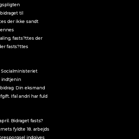
agspligten
bidraget til
tes der ikke sandt
dennes
ling, fasts?ttes der
er fasts?ttes
 Socialministeriet
 indtjenin
sbidrag. Din eksmand
ft. Ifal andri har fuld
ril. Bidraget fasts?
rnets fyldte 18. arbejds
 foresporgsel indgives