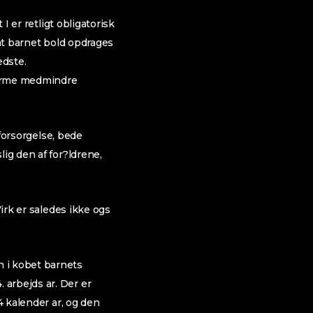
I er retligt obligatorisk
 at barnet bold opdrages
edste.
herme medmindre
 forsorgelse, bede
ig den af for?ldrene,
Virk er saledes ikke ogs
n i kobet barnets
 arbejds ar. Der er
4 kalender ar, og den