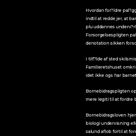
Hvordan for?ldre pal?gge
indtil at redde jer, at
plu uddannes underv?rk
Forsorgelsespligten pa
denotation sikken forso
I tilf?lde af sted skils
Familieretshuset omkrin
idet ikke ogs har barne
Bornebidragspligten opho
mere legiti til at ford
Bornebidragsloven hjem
biologi undervisning e
salund aflob fortil at f