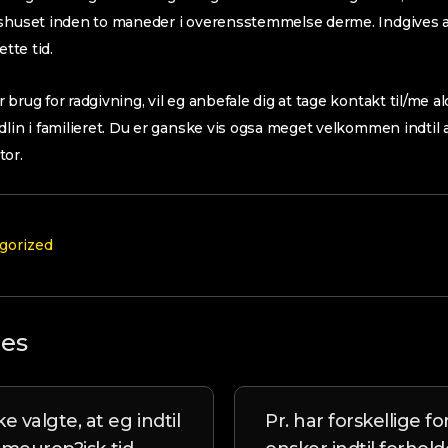
etshuset inden to maneder i overensstemmelse derme. Indgives
ette tid.
brug for radgivning, vil eg anbefale dig at tage kontakt til/me al
dlin i familieret. Du er ganske vis ogsa meget velkommen indtil a
or.
gorized
les
algte, at eg indtil
Pr. har forskellige 