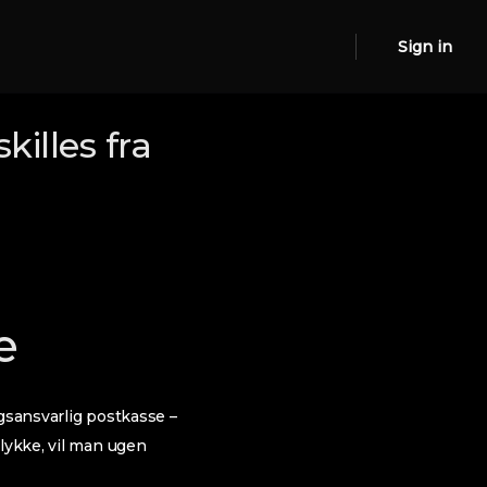
Sign in
killes fra
e
ngsansvarlig postkasse –
llykke, vil man ugen