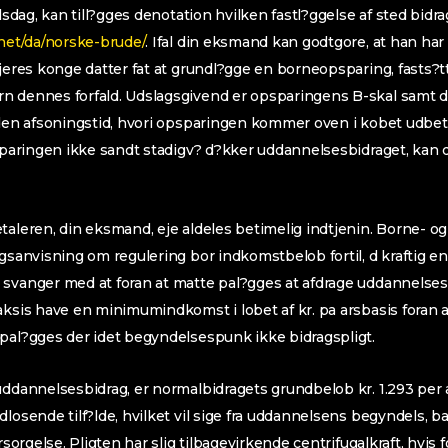
elsdag, kan till?gges denotation hvilken fastl?ggelse af sted bidr
.net/da/norske-brude/
. Ifal din eksmand kan godtgore, at han har 
 jeres konge datter fat at grundl?gge en borneopsparing, fasts?t
n dennes forfald. Udslagsgivend er opsparingens B-skal samt 
 den afsoningstid, hvori opsparingen kommer oven i kobet udbeta
psparingen ikke sandt stadigv? d?kker uddannelsesbidraget, kan d
taleren, din eksmand, eje aldeles betimelig indtjenin. Borne- og
ugsanvisning om regulering bor indkomstbelob fortil, d kraftig en
 svanger med at foran at matte pal?gges at afdrage uddannelse
ksis have en minimumindkomst i lobet af kr. pa arsbasis foran afgi
pal?gges der idet begyndelsespunk ikke bidragspligt.
uddannelsesbidrag, er normalbidragets grundbelob kr. 1.293 per ap
losende tilf?lde, hvilket vil sige fra uddannelsens begyndels, ba
orsorgelse. Pligten har slig tilbagevirkende centrifugalkraft, hvis