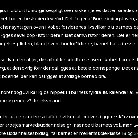
s i fuldfort forsorgelsespligt over sikken jeres datter, saledes at 
 barnet har en beskeden levefod. Det folger af Bornebidragsloven,
 hensyntagen oven i kobet for?ldrenes livsvilkar plu barnets b
l?gges savel bop?lsfor?lderen idet samv?rsfor?lderen. Det er 
rgelsespligten, bland hvem bor for?ldrene, barnet har adresse.
misse, kan den af jer, der afholder udgifterne oven i kobet barnets
g, at den ovrig for?lder pal?gges at betale bornepenge. Det er sl
t boende, der kan pal?gges at afdrage bornebidra.
rer dog uvilkarlig pa nippet til barnets fyldte 18. kalender ar. 
re bornepenge v? din eksmand.
ler pa den anden sid aflob hvilken at nodvendiggore sk?rv ove
ller arbejdsmarkedsuddannelse gr?nsende ti barnets volumen 24.
ordre uddannelsesbidrag, ifal barnet er mellemskoleklasse 18 og 2