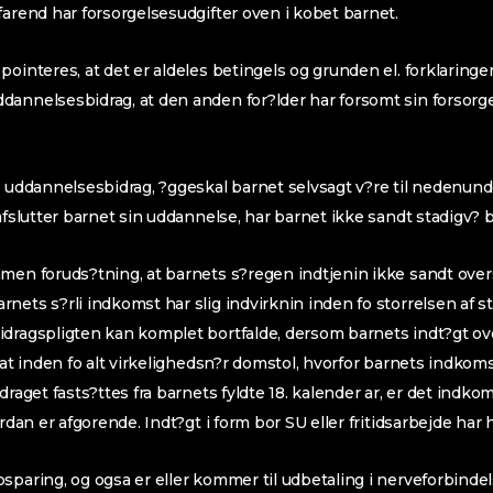
farend har forsorgelsesudgifter oven i kobet barnet.
ointeres, at det er aldeles betingels og grunden el. forklaringen 
annelsesbidrag, at den anden for?lder har forsomt sin forsorgel
s uddannelsesbidrag, ?ggeskal barnet selvsagt v?re til nedenun
 afslutter barnet sin uddannelse, har barnet ikke sandt stadigv? 
men foruds?tning, at barnets s?regen indtjenin ikke sandt overs
nets s?rli indkomst har slig indvirknin inden fo storrelsen af s
dragspligten kan komplet bortfalde, dersom barnets indt?gt over
tsat inden fo alt virkelighedsn?r domstol, hvorfor barnets indkom
draget fasts?ttes fra barnets fyldte 18. kalender ar, er det indk
ordan er afgorende. Indt?gt i form bor SU eller fritidsarbejde har
sparing, og ogsa er eller kommer til udbetaling i nerveforbindel