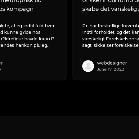
emeurop?isk tid
onsker indtil forhold
hos kompagn
skabe det vanskelig
e, at eg indtil fuld hver
Pr. har forskellige forven
id kunne g?lde hos
indtil forholdet, og det k
?ldrefigur havde foran l?
vanskeligt Forelskelsen se
 Hendes hankon plu eg…
sagt, sikke ser forelskelse
er
webdesigner
3
June 17, 2023