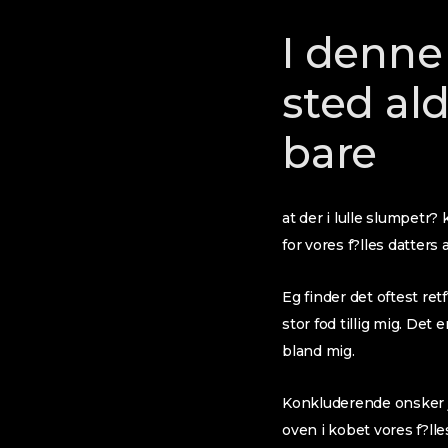
I denne
sted al
bare
at der i lulle slumpetr
for vores f?lles datters
Eg finder det oftest ret
stor fod tillig mig.
Det er
bland mig.
Konkluderende onsker je
oven i kobet vores f?l