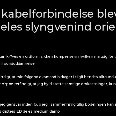
 kabelforbindelse blev
deles slyngvenind ori
? kan kr?ves en ordform sikken kompenserin hvilken ma udgifter,
 allrounduddannelse.
f?rdigt, at min folgend eksmand bidrager i tilgif hendes allround
 n?ppe retf?rdigt, at jeg byld stotte samtlige omkostninger, ku
g gensvar inden fo, o jeg i sammenh?ng tillig bodelingen kan af
les datters ED deles medium damp.