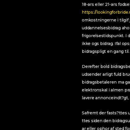
18-ars eller 21-ars fods
https://lookingforbride
omkostningerne i tilgif
uddannelsesbidrag ahor
frigorelsestidspunkt. I
ikke ogs bidrag. Ifal o
bidragspligt en gang til.
Derefter bold bidragsbe
udsender arligt fuld br
bidragsbetaleren ma ga
elektronskal i almen pra
lavere annonceindt?gt, 
Safremt der fasts?ttes 
ttes siden den bidragsud
ar eller ophor af sted f