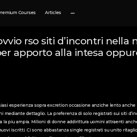
remium Courses
Articles
More
options
vio rso siti d’incontri nella 
 per apporto alla intesa oppu
iasi esperienza sopra excretion occasione anziche lento anche 
ni mediante dettaglio. La preferenza di solo registrati sui siti d’i
 la piu ampia. Milioni di donne addirittura uomini attraenti anc
ovi iscritti. Ci sono abbastanza single registrati su unito ritaglio