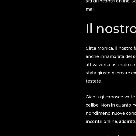
siti di incontri online.
mail.
Il nost
Circa Monica, il nostro
anche innamorata del su
attiva verso ostinato ci
stata giusto di creare e
testate.
Gianluigi conosce volte
celibe. Non in quanto no
nondimeno nuove conosce
incontri online, addirit