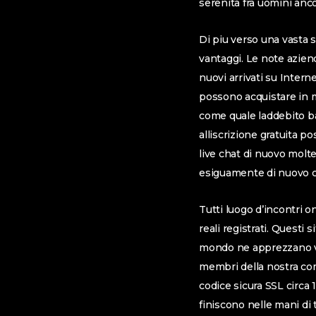
serenita fra uomini anco
Di piu verso una vasta s
vantaggi. Le note azien
nuovi arrivati su Inter
possono acquistare in 
come quale laddebito ban
alliscrizione gratuita p
live chat di nuovo molt
esiguamente di nuovo 
Tutti luogo d’incontri o
reali registrati.
Questi si
mondo ne apprezzano vol
membri della nostra com
codice sicura SSL circa 
finiscono nelle mani di t