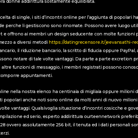
ra donne addirittura solitamente equilibrata.
celta di single, i siti d’incontri online per l’aggiunta di popolari
de perche li gestiscono sono rinomate. Possono avere luogo utili
net e offrono ai membri un design seducente con molte funzioni p
mezzo a diversi metodi
https://datingrecensore.it/jeevansathi-r
cario, il riduzione bancario, la scritto di fiducia oppure PayPal,
ossono notare di tale volte vantaggi. Da parte a parte excretion p
e altre funzioni di messaggio, i membri registrati possono conosc
comporre appuntamenti.
nline nella nostra elenco ha centinaia di migliaia oppure milioni d
ti popolari anche noti sono online da molti anni di nuovo milioni d
te vantaggi. Qualsivoglia situazione d’incontri cosicche e gove
pilazione ed serio, esperto addirittura ourteennetwork preferibil
128 ovvero assolutamente 256 bit, il tenuta ed i dati personali so
erzi.