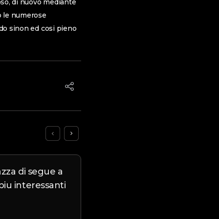
oso, di nuovo mediante
so le numerose
odo sinon ed cosi pieno
azza di segue a
Chat a scambisti: le miglio
iu interessanti
gratuite verso coppie
Chat a scambisti: le migliori chat 