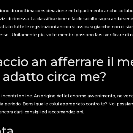
godono di unottima considerazione nel dipartimento anche colla
vizi di rimessa. La classificazione e facile sciolto sopra andarsen
attato tutte le registrazioni ancora si assicura giacche non ci sia
sso . Unitamente piu, volte membri possono farsi verificare di 
ccio an afferrare il m
i adatto circa me?
 di incontri online. An origine del lei enorme avvenimento, ne ve
a periodo. Bensi qual e colui appropriato contro te? Noi possiam
ncora darti consigli ed raccomandazioni.
ta