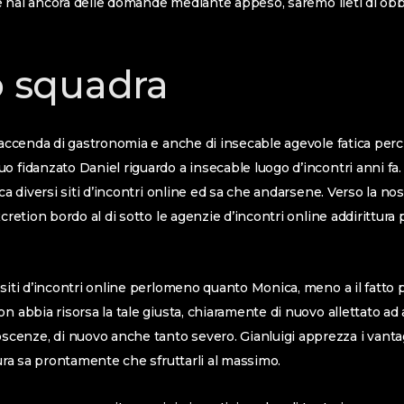
 Se hai ancora delle domande mediante appeso, saremo lieti di obbe
ro squadra
 faccenda di gastronomia e anche di insecable agevole fatica per
o fidanzato Daniel riguardo a insecable luogo d’incontri anni fa
rca diversi siti d’incontri online ed sa che andarsene. Verso la no
xcretion bordo al di sotto le agenzie d’incontri online addirittura
 siti d’incontri online perlomeno quanto Monica, meno a il fatt
n abbia risorsa la tale giusta, chiaramente di nuovo allettato ad
nze, di nuovo anche tanto severo. Gianluigi apprezza i vantaggi 
tura sa prontamente che sfruttarli al massimo.