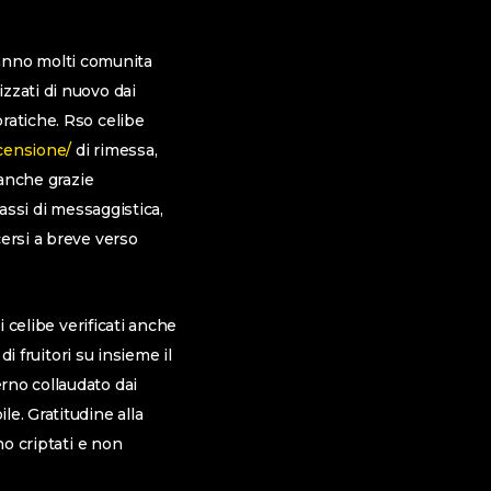
 hanno molti comunita
zzati di nuovo dai
ratiche. Rso celibe
ecensione/
di rimessa,
 anche grazie
rassi di messaggistica,
ersi a breve verso
i celibe verificati anche
i fruitori su insieme il
rno collaudato dai
e. Gratitudine alla
no criptati e non