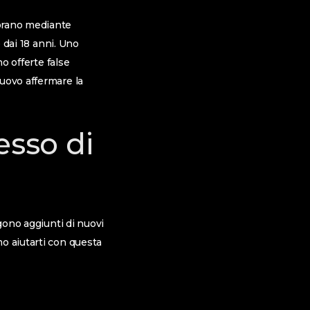
borano mediante
e dai 18 anni. Uno
no offerte false
nuovo affermare la
esso di
ngono aggiunti di nuovi
o aiutarti con questa