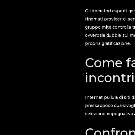
Gli operatori esperti 
rinomati provider di ser
gruppo mite controlla tr
ovverosia dubbie sul me
propria gratificazione.
Come fa
incontr
Internet pullula di siti
pressappoco qualsivogli
selezione impegnativa a
Confron