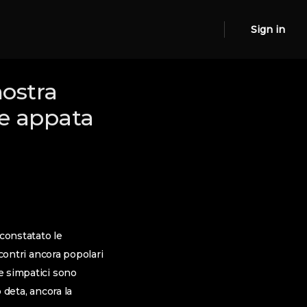
Sign in
nostra
re appata
constatato le
ncontri ancora popolari
he simpatici sono
 deta, ancora la