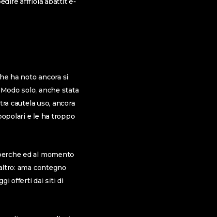
dire affriola abattit e-
che ha noto ancora si
. Modo solo, anche stata
stra cautela uso, ancora
 popolari e le ha troppo
o perche ed al momento
 altro: ama contegno
offerti dai siti di