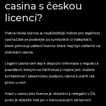
casina s českou
licencí?
Platná česká licence je nejdůležitější indicie pro legálnost
casina.Dále se podívejte po symbolech či nálepkách,
které potvrzují udělení licence, které mají být viditelné na
stránkách casina..
Legální casina vám dají k dispozici informace o regulaci a
pravidlech, kterými se řídí.Pokud si nejste jistí, můžete
kontaktovat i zákaznickou podporu casina a ověřit vše
přímo u nich.
Hraní v casinu bez licence je riskantní a nelegální v ČR,
proto je důležité hrát jen v licencovaných zařízeních.