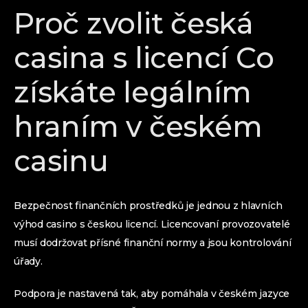
Proč zvolit česká
casina s licencí Co
získáte legálním
hraním v českém
casinu
Bezpečnost finančních prostředků je jednou z hlavních
výhod casino s českou licencí. Licencovaní provozovatelé
musí dodržovat přísné finanční normy a jsou kontrolování
úřady.
Podpora je nastavená tak, aby pomáhala v českém jazyce