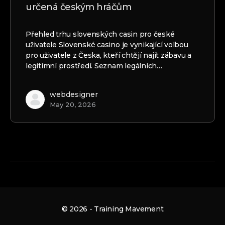
určená českým hráčům
Přehled trhu slovenských casin pro české
uživatele Slovenské casino je vynikající volbou
pro uživatele z Česka, kteří chtějí najít zábavu a
legitímní prostředí. Seznam legálních…
webdesigner
May 20, 2026
© 2026 - Training Mavement