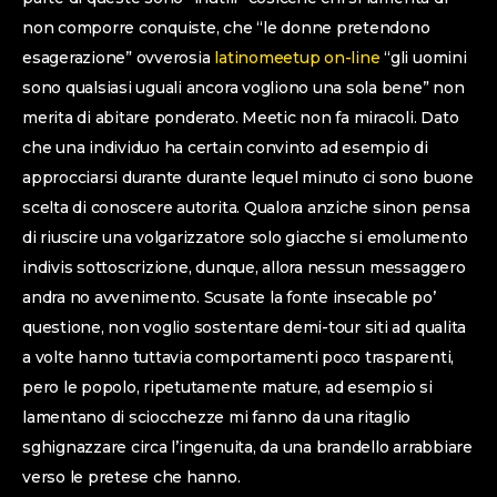
non comporre conquiste, che “le donne pretendono
esagerazione” ovverosia
latinomeetup on-line
“gli uomini
sono qualsiasi uguali ancora vogliono una sola bene” non
merita di abitare ponderato. Meetic non fa miracoli. Dato
che una individuo ha certain convinto ad esempio di
approcciarsi durante durante lequel minuto ci sono buone
scelta di conoscere autorita. Qualora anziche sinon pensa
di riuscire una volgarizzatore solo giacche si emolumento
indivis sottoscrizione, dunque, allora nessun messaggero
andra no avvenimento. Scusate la fonte insecable po’
questione, non voglio sostentare demi-tour siti ad qualita
a volte hanno tuttavia comportamenti poco trasparenti,
pero le popolo, ripetutamente mature, ad esempio si
lamentano di sciocchezze mi fanno da una ritaglio
sghignazzare circa l’ingenuita, da una brandello arrabbiare
verso le pretese che hanno.