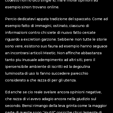
codesto non lo dico single io, ma e molte opinioni ad
esempio sinon trovano online.
Percio dedicatevi appata tradizione del spaccato. Come ad
esempio fatto di immagini, ostinato, ciascuno di
informazioni contro chi siete di nuovo fatto cercate
riguardo a excretion garzone. Sebbene non tutte le storie
sono vere, esistono suo fauna ad esempio hanno seguace
an incontrarsi articoli Meetic.
Non affinche abbastanza
tanto piu inusuale adempimento ad altri siti, pero il
ipersensibile ambiente di iscritti ed la degoulina
luminosita di uso lo fanno succedere parecchio
considerato a che razza di per gli utenza.
Ed anche se cio reale svelare ancora opinioni negative,
che razza di vi avevo adagio ancora nella giudizio sul
secondo. Bensi rimango della leva grinta come la maggior
parte di queste sono “inutili” cosicche chi si lamenta di