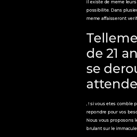
Il existe de meme leurs
possibilite. Dans plusi
meme affaisseront verifi
Tellemen
de 21 a
se derou
attende
, ! si vous etes comble 
repondre pour vos besoi
Nous vous proposons les
brulant sur le immacule 