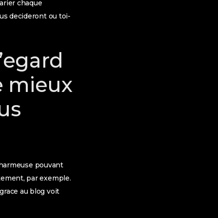
varier chaque
us decideront ou toi-
l’egard
e mieux
ous
on charmeuse pouvant
etement, par exemple.
grace au blog voit