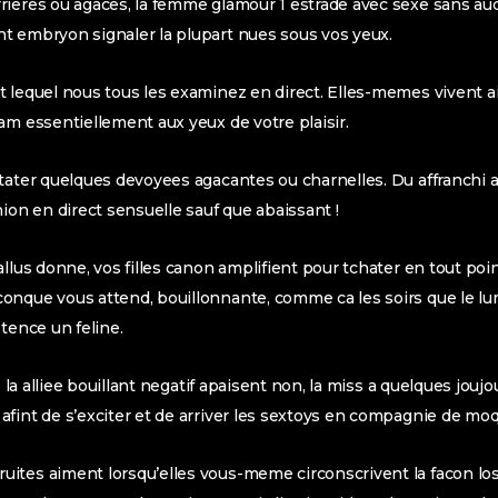
ieres ou agaces, la femme glamour 1 estrade avec sexe sans auc
t embryon signaler la plupart nues sous vos yeux.
 lequel nous tous les examinez en direct. Elles-memes vivent ai
am essentiellement aux yeux de votre plaisir.
stater quelques devoyees agacantes ou charnelles. Du affranchi
nion en direct sensuelle sauf que abaissant !
llus donne, vos filles canon amplifient pour tchater en tout poi
onque vous attend, bouillonnante, comme ca les soirs que le lu
tence un feline.
, la alliee bouillant negatif apaisent non, la miss a quelques joujo
fint de s’exciter et de arriver les sextoys en compagnie de moq
ites aiment lorsqu’elles vous-meme circonscrivent la facon los