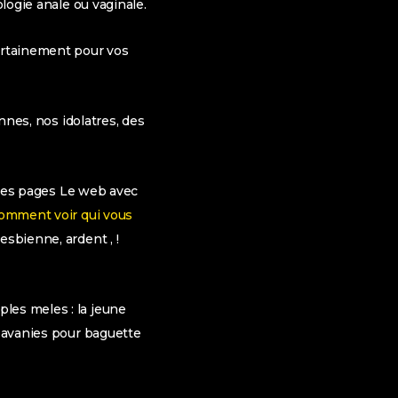
ologie anale ou vaginale.
certainement pour vos
.
ennes, nos idolatres, des
r les pages Le web avec
omment voir qui vous
esbienne, ardent , !
les meles : la jeune
s avanies pour baguette