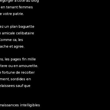
regorger a cote du blog
rs en tenant femmes
 votre patrie.
ez un plan baguette
amicale celibataire
Comme ca, les
ache et agree.
s, les pages fin mille
ltere ou en amourette.
 fortune de recolter
ement, sordides en
elaissees sauf que
naissances intelligibles