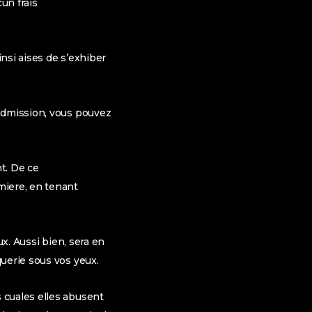
un frais
nsi aises de s’exhiber
 admission, vous pouvez
nt. De ce
miere, en tenant
ux. Aussi bien, sera en
uerie sous vos yeux.
 cuales elles abusent