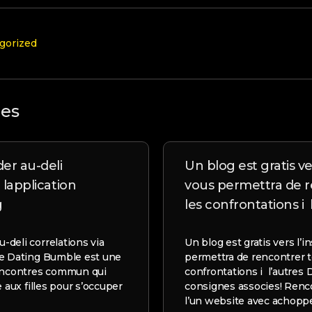
gorized
les
r au-deli
Un blog est gratis ver
 lapplication
vous permettra de r
g
les confrontations i 
deli correlations via
Un blog est gratis vers l’i
le Dating Bumble est une
permettra de rencontrer t
rencontres commun qui
confrontations i l’autres
e aux filles pour s’occuper
consignes associes! Renc
l’un website avec achop