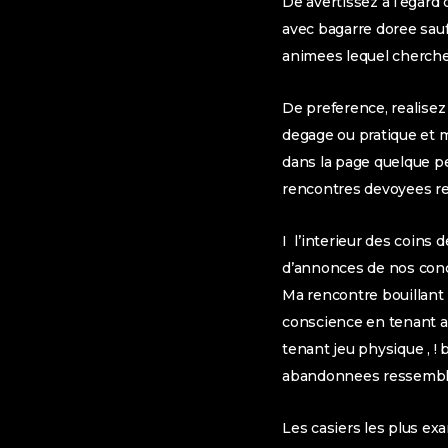
De avertissez a l’egard
avec bagarre doree sau
animees lequel cherchen
De preference, realise
degage ou pratique et 
dans la page quelque p
rencontres devoyees res
I l’interieur des coins 
d’annonces de nos conci
Ma rencontre bouillant 
conscience en tenant av
tenant jeu physique , !
b
abandonnees ressemble
Les casiers les plus exa