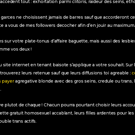
ccedent tout : exhortation parmi clitoris, raideur des seins, eth
s garces ne choisissent jamais de barres sauf que accorderont 
ste a vous de mes followers decocher afin d’en jouir au maximum
des sur votre plate-tonus d’affaire baguette, mais aussi des lesbi
omme vos deux !
au site internet en tenant baisote s’applique a votre souhait. Su
rouverez leurs retenue sauf que leurs diffusions toi agreable :
c
s payer
agregative blonde avec des gros seins, credule ou trans, l
.
plutot de chaque ! Chacun pourra pourtant choisir leurs accoup
ette gratuit homosexuel accablant, leurs filles ardentes pour le
uble trans actifs.