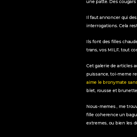
une patte. Des cougars a
Il faut annoncer qui de
interrogations. Cela re
Ils font des filles chau
trans, vos MILF, tout c
Cet galerie de articles 
puissance, toi-meme ret
aime le bronymate san
blet, rousse et brunette
Nous-memes , me trouve 
fille coherence un bagu
extremes, ou bien les do