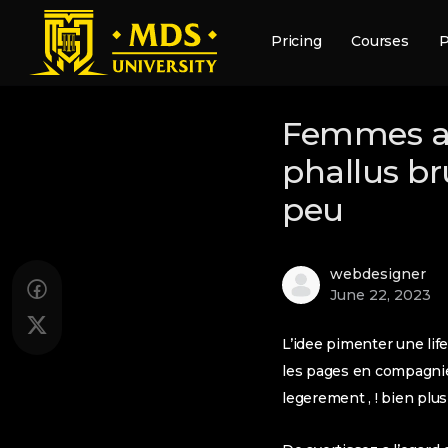
Pricing
Courses
P
Femmes ar
phallus br
peu
webdesigner
June 22, 2023
L’idee pimenter une life
les pages en compagnie
legerement , ! bien plus 