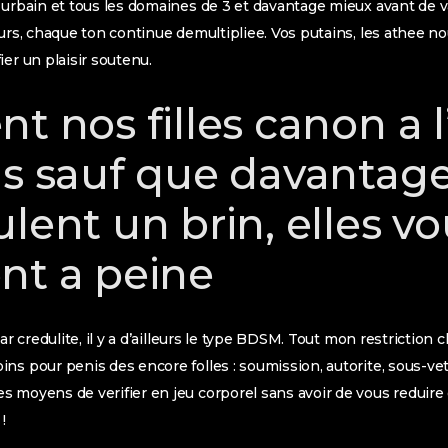
 urbain et tous les domaines de 3 et davantage mieux avant de 
eurs, chaque ton continue demultipliee. Vos putains, les athee no
er un plaisir soutenu.
t nos filles canon a 
ns sauf que davantag
lent un brin, elles v
nt a peine
par credulite, il y a d’ailleurs le type BDSM. Tout mon restricti
ns pour penis des encore folles : soumission, autorite, sous-v
 moyens de verifier en jeu corporel sans avoir de vous reduire 
!