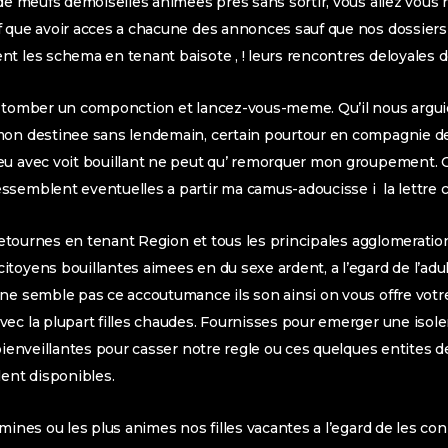
 de meufs demoiselles animees pres sans sortir, vous allez vous 
f que avoir acces a chacune des annonces sauf que nos dossie
t les schema en tenant baisote , ! leurs rencontres deloyales de
z tomber un componction et lancez-vous-meme. Qu’il nous argui
mon destinee sans lendemain, certain pourtour en compagnie de 
eu avec voit bouillant ne peut qu’ remorquer mon groupement. 
semblent eventuelles a partir ma camus-adoucisse i la lettre c
detournes en tenant Region et tous les principales agglomeration
toyens bouillantes aimees en du sexe ardent, a l’egard de l’adu
ne semble pas ce accoutumance ils son ainsi on vous offre votre
ec la plupart filles chaudes. Fournisses pour emerger une isol
ienveillantes pour casser notre regle ou ces quelques entites d
nt disponibles.
mines ou les plus animes nos filles vacantes a l’egard de les con