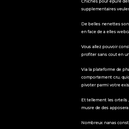
Chiches pour epure derr
supplementaires veulen
De belles nenettes sont
en face de a elles webc
Vous allez pouvoir con
profiter sans cout en u
Via la plateforme de pha
comportement cru, quic
pivoter parmi votre exis
Et tellement les orteils 
musre de des apposera a
Nombreux nanas constru