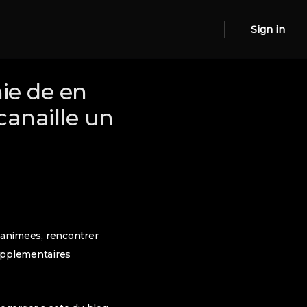
Sign in
ie de en
canaille un
ce animees, rencontrer
supplementaires