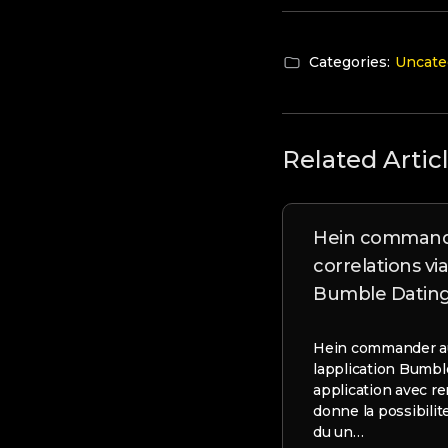
Categories:
Uncate
Related Artic
Hein commande
correlations via
Bumble Datin
Hein commander au-
lapplication Bumb
application avec 
donne la possibilit
du un…