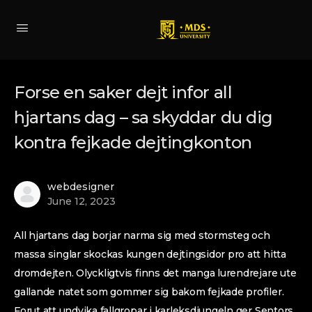
Forse en saker dejt infor all
hjartans dag – sa skyddar du dig
kontra fejkade dejtingkonton
webdesigner
June 12, 2023
All hjartans dag borjar narma sig med stormsteg och
massa singlar skockas kungen dejtingsidor pro att hitta
dromdejten. Olyckligtvis finns det manga lurendrejare ute
gallande natet som gommer sig bakom fejkade profiler.
Forut att undvika fallgropar i karleksdjungeln ger Sentors