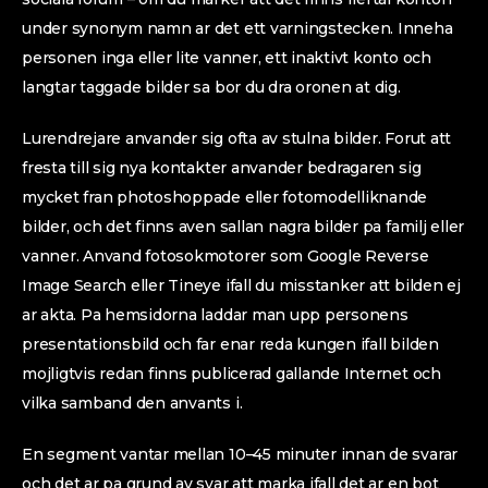
under synonym namn ar det ett varningstecken. Inneha
personen inga eller lite vanner, ett inaktivt konto och
langtar taggade bilder sa bor du dra oronen at dig.
Lurendrejare anvander sig ofta av stulna bilder. Forut att
fresta till sig nya kontakter anvander bedragaren sig
mycket fran photoshoppade eller fotomodelliknande
bilder, och det finns aven sallan nagra bilder pa familj eller
vanner. Anvand fotosokmotorer som Google Reverse
Image Search eller Tineye ifall du misstanker att bilden ej
ar akta. Pa hemsidorna laddar man upp personens
presentationsbild och far enar reda kungen ifall bilden
mojligtvis redan finns publicerad gallande Internet och
vilka samband den anvants i.
En segment vantar mellan 10–45 minuter innan de svarar
och det ar pa grund av svar att marka ifall det ar en bot