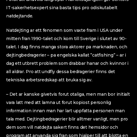
IT-sakerhetsexpert sina basta tips pro odiskutabelt
natdejtande.
Natdejting ar ett fenomen som vaxte fram i USA under
mitten fran 1990-talet och kom till Sverige i slutet av 90-
talet. I dag finns manga stora aktorer pa marknaden, och
dejtingbedragerier – pa engelska kallat ”catfishing” – ar i
dag ett utbrett problem som drabbar hanar och kvinnor i
all aldrar. Pro att undfly dessa bedragerier finns det
tekniska arbetsredskap att bruka sig av.
– Det ar kanske givetvis forut otaliga, men man bor initialt
vara latt med att lamna ut forut kopiost personlig
information innan man har lart uppfatta personen man
tala med.
Dejtingbedragerier blir alltmer vanligt, men pro
dem som vill natdejta sakert finns det hemsidor och
program att anvanda sig fran som hjalper till att blotta en