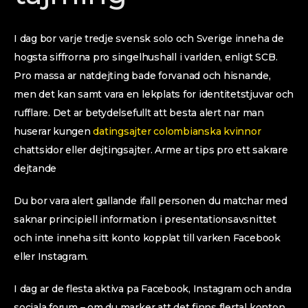
I dag bor varje tredje svensk solo och Sverige inneha de
hogsta siffrorna pro singelhushall i varlden, enligt SCB.
Pro massa ar natdejting bade forvanad och hisnande,
men det kan samt vara en lekplats for identitetstjuvar och
rufflare. Det ar betydelsefullt att besta alert nar man
huserar kungen
datingsajter colombianska kvinnor
chattsidor eller dejtingsajter. Arme ar tips pro ett sakrare
dejtande
Du bor vara alert gallande ifall personen du matchar med
saknar principiell information i presentationsavsnittet
och inte inneha sitt konto kopplat till varken Facebook
eller Instagram.
I dag ar de flesta aktiva pa Facebook, Instagram och andra
sociala forum – om du marker att det finns flertal konton