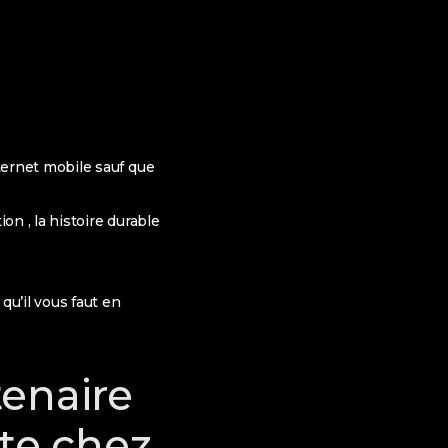
ternet mobile sauf que
n , la histoire durable
u’il vous faut en
tenaire
nte chez