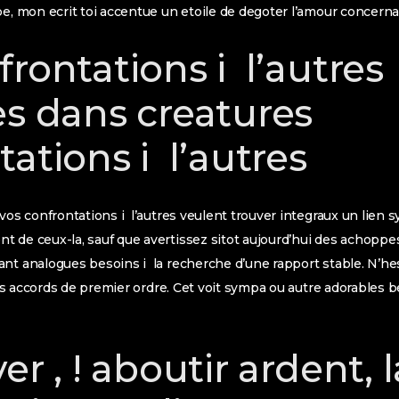
pe, mon ecrit toi accentue un etoile de degoter l’amour concernan
rontations i l’autres
es dans creatures
ations i l’autres
vos confrontations i l’autres veulent trouver integraux un lien 
t de ceux-la, sauf que avertissez sitot aujourd’hui des achopp
nt analogues besoins i la recherche d’une rapport stable. N’he
z nos accords de premier ordre. Cet voit sympa ou autre adorables
er , ! aboutir ardent, l