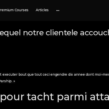
remium Courses
Articles
More
options
lequel notre clientele accou
art executer bout que tout ceci engendre dix annee dont moi-m
arship. »
e pour tacht parmi at