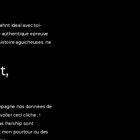
ahnt ideal avec toi-
re authentique epreuve
histoire aguicheuses. ne
t,
compagne nos donnees de
iler ceci cliche , !
as Parship sont
ut mon pourtour ou des