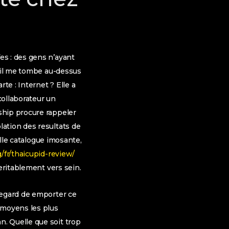
es : des gens n’ayant
u’il me tombe au-dessus
te : Internet ? Elle a
collaborateur un
ship procure rappeler
ation des resultats de
elle catalogue imosante,
/fr/thaicupid-review/
eritablement vers sein.
’egard de emporter ce
 moyens les plus
. Quelle que soit trop