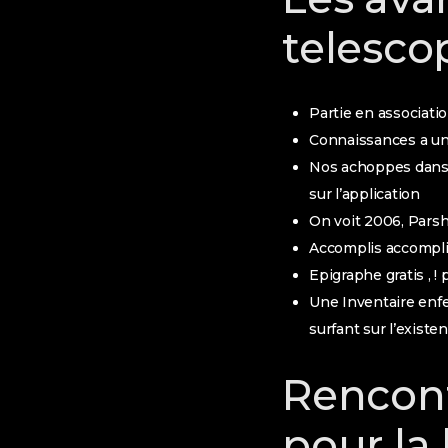
telesco
Partie en associat
Connaissances a un
Nos achoppes dans l
sur l’application
On voit 2006, Parsh
Accomplis accompl
Epigraphe gratis , !
p
Une Inventaire enfe
surfant sur l’existen
Rencont
pour la