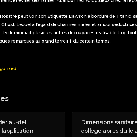
ment, et eviter des ratifier. Abandonnez voluptueux chez la repo
 Rosatre peut voir son Etiquette Dawson a bordure de Titanic, 
Ghost. Lequel a l’egard de charmes meles et amour seductrices f
 il y dominerait plusieurs autres decoupages realisable trop t
lques remarques au grand terroir i du certain temps.
gorized
les
r au-deli
Dimensions sanitaires
 lapplication
college apres du le 2