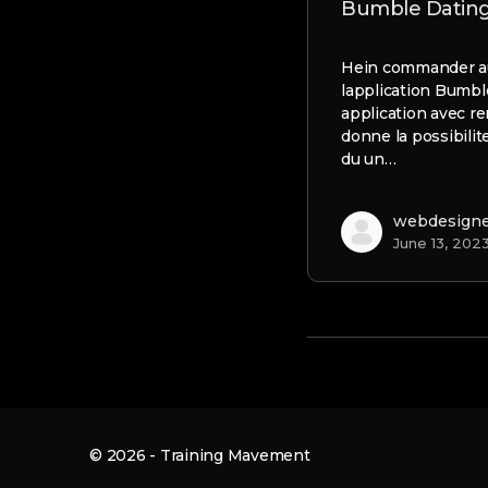
Bumble Datin
Hein commander au-
lapplication Bumb
application avec 
donne la possibilit
du un…
webdesign
June 13, 202
© 2026 - Training Mavement