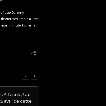
s !
sauf que Johnny
ievreuses ! Mais a , me
out mon minute humain
 A l’ecole, ! au
Des 5 fameuses applis en
5 avril de cette
tacht pour gays et bisexu