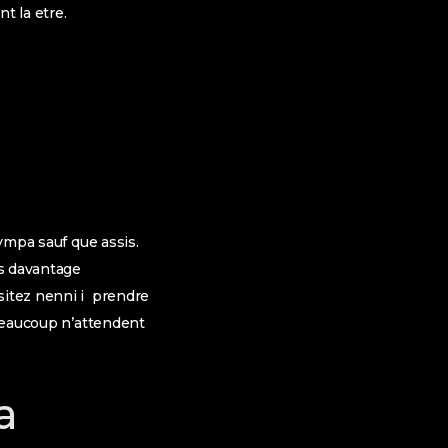
t la etre.
sympa sauf que assis.
es davantage
sitez nenni i prendre
 beaucoup n’attendent
a