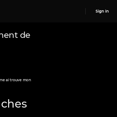
Sign in
chent de
eme ai trouve mon
taches