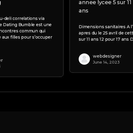
g
annee lycee 5 sur 11
ans
deli correlations via
le Dating Bumble est une
Dimensions sanitaires A l’e
rencontres commun qui
apres du le 25 avril de ce
e aux filles pour s’occuper
sur 11 ans 12 pour 17 ans
webdesigner
er
June 14, 2023
3