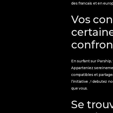
des francais et en euro
Vos conf
certain
confront
En surfant sur Parship, 
Apparteniez sereinemen
compatibles et partagea
l’initiative , ! debute
que vous.
Se trouv