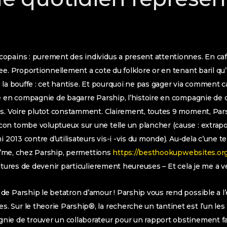
opains : purement des individus a present attentionnes. En caf
ee. Proportionnellement a cote du folklore or en tenant baril q
la bouffe : cet hantise. Et pourquoi ne pas gager via comment car
e en compagnie de bagarre Parship, l’histoire en compagnie de 
as. Voire plutot constamment. Clairement, toutes 9 moment, Par
n tombe voluptueux sur une telle un plancher (cause : extrapol
i 2013 contre d’utilisateurs vis-i -vis du monde). Au-dela c’une t
s j’me, chez Parship, permettions
https://besthookupwebsites.org
eatures de devenir particulierement heureuses – Et cela je me a v
e Parship le betatron d’amour ! Parship vous rend possible a l
Sur le theorie Parship®, la recherche un tantinet est l’un les
ie de trouver un collaborateur pour un rapport obstinement fan