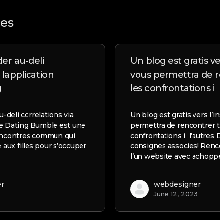
les
r au-deli
Un blog est gratis ver
 lapplication
vous permettra de r
g
les confrontations i 
deli correlations via
Un blog est gratis vers l’i
le Dating Bumble est une
permettra de rencontrer t
rencontres commun qui
confrontations i l’autres
e aux filles pour s’occuper
consignes associes! Renc
l’un website avec achop
er
webdesigner
3
June 12, 2023