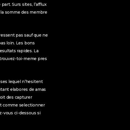
t. Surs sites, l’afflux
ge, la somme des membre
eressent pas sauf que ne
pas loin. Les bons
esultats rapides. La
retrouvez-toi-meme pres
ses lequel n’hesitent
autant elabores de amas
oit des capturer
ent comme selectionner
z-vous ci-dessous si