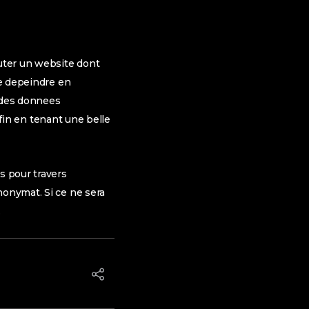
outer un website dont
de depeindre en
 des donnees
s fin en tenant une belle
s pour travers
nonymat. Si ce ne sera
.