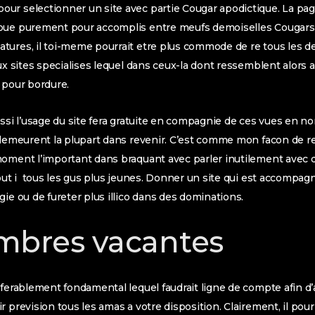
ur selectionner un site avec partie Cougar apodictique. La pa
oue purement pour accomplis entre meufs demoiselles Cougars
tures, il toi-meme pourrait etre plus commode de re tous les
aux sites specialises lequel dans ceux-la dont ressemblent alors
 pour bordure.
ussi l’usage du site fera gratuite en compagnie de ces vues en
 demeurent la plupart dans revenir.
C’est comme mon facon de re
moment l’important dans braquant avec parler inutilement avec 
tout i tous les gus plus jeunes. Donner un site qui est accompag
gie ou de fureter plus illico dans des dominations.
mbres vacantes
eferablement fondamental lequel faudrait ligne de compte afin d’
 prevision tous les amas a votre disposition. Clairement, il pou