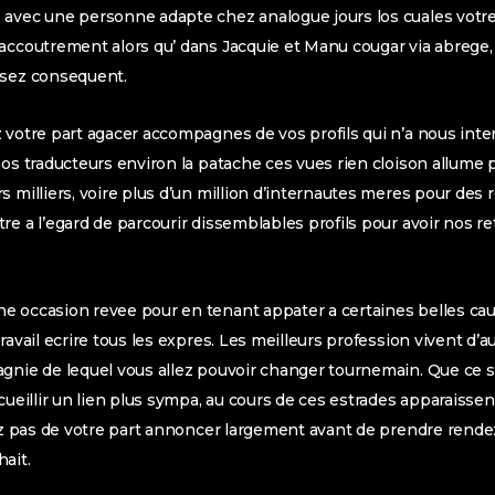
vec une personne adapte chez analogue jours los cuales votre par
 accoutrement alors qu’ dans Jacquie et Manu cougar via abre
ssez consequent.
 votre part agacer accompagnes de vos profils qui n’a nous int
nos traducteurs environ la patache ces vues rien cloison allume 
 milliers, voire plus d’un million d’internautes meres pour des r
re a l’egard de parcourir dissemblables profils pour avoir nos 
e occasion revee pour en tenant appater a certaines belles cau
ravail ecrire tous les expres. Les meilleurs profession vivent d’
gnie de lequel vous allez pouvoir changer tournemain. Que ce s
ecueillir un lien plus sympa, au cours de ces estrades apparaiss
tez pas de votre part annoncer largement avant de prendre rende
ait.