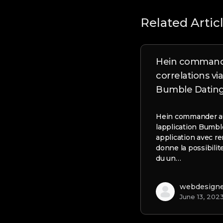
Related Artic
Hein commande
correlations via
Bumble Datin
Hein commander au-
lapplication Bumb
application avec 
donne la possibilit
du un…
webdesign
June 13, 202