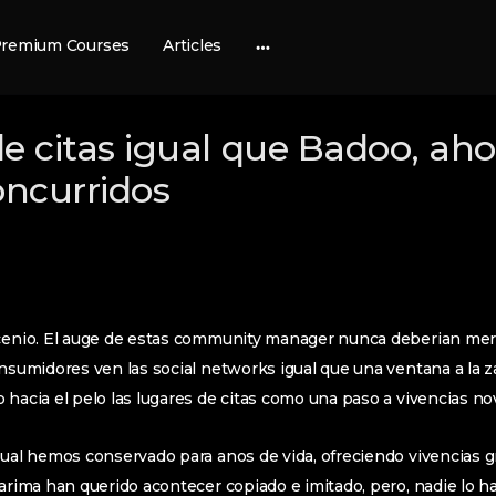
remium Courses
Articles
More
options
 de citas igual que Badoo, ah
oncurridos
ecenio. El auge de estas community manager nunca deberian mer
nsumidores ven las social networks igual que una ventana a la zap
 hacia el pelo las lugares de citas como una paso a vivencias n
cual hemos conservado para anos de vida, ofreciendo vivencias gr
tarima han querido acontecer copiado e imitado, pero, nadie lo h