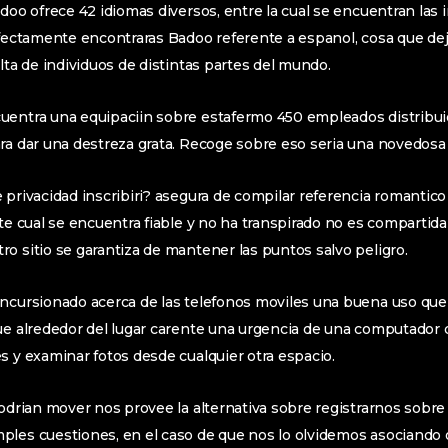
doo ofrece 42 idiomas diversos, entre la cual se encuentran las i
rfectamente encontraras Badoo referente a espanol, cosa que deja
alta de individuos de distintas partes del mundo.
uentra una equipaciin sobre estafermo 450 empleados distribuid
ra dar una destreza grata. Recoge sobre eso seri­a una novedosa
 privacidad inscribiri? asegura de compilar referencia romantico
nte cual se encuentra fiable y no ha transpirado no es compartid
o sitio se garantiza de mantener las puntos salvo peligro.
ncursionado acerca de las telefonos moviles una buena uso que 
ue alrededor del lugar carente una urgencia de una computador d
s y examinar fotos desde cualquier otra espacio.
podri­an mover nos provee la alternativa sobre registrarnos sobre
ples cuestiones, en el caso de que nos lo olvidemos asociando 