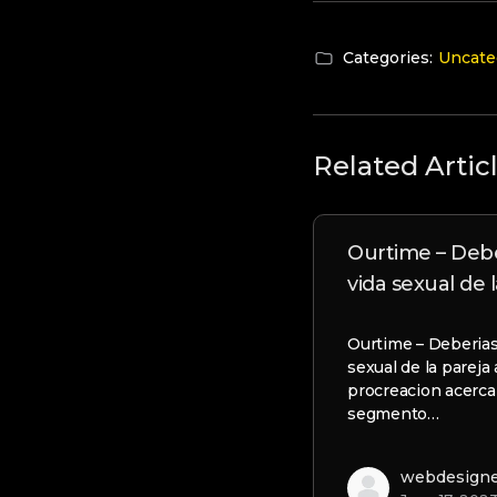
Categories:
Uncate
Related Artic
Ourtime – Deber
vida sexual de l
Ourtime – Deberias i
sexual de la pareja 
procreacion acerca
segmento…
webdesign