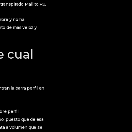
ranspirado Mailito.Ru.
mbre y no ha
nto de mas veloz y
e cual
ran la barra perfil en
re perfil
oo, puesto que de esa
nta a volumen que se