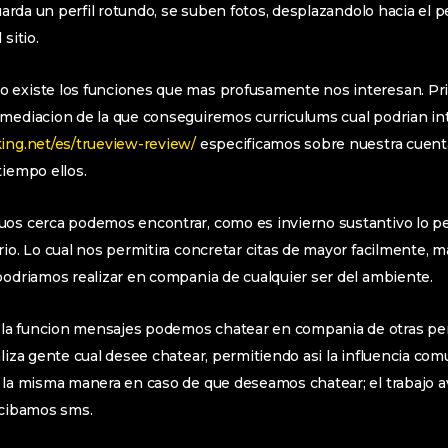
guarda un perfil rotundo, se suben fotos, desplazandolo hacia el p
sitio.
o existe los funciones que mas profusamente nos interesan. 
 mediacion de la que conseguiremos curriculums cual podrian in
ing.net/es/trueview-review/
especificamos sobre nuestra cuenta
tiempo ellos.
uos cerca podemos encontrar, como es invierno sustantivo lo p
io. Lo cual nos permitira concretar citas de mayor facilmente, ma
podri­amos realizar en compania de cualquier ser del ambiente.
a funcion mensajes podemos chatear en compania de otras per
aliza gente cual desee chatear, permitiendo asi la influencia c
 la misma manera en caso de que deseamos chatear; el trabajo a
ecibamos sms.