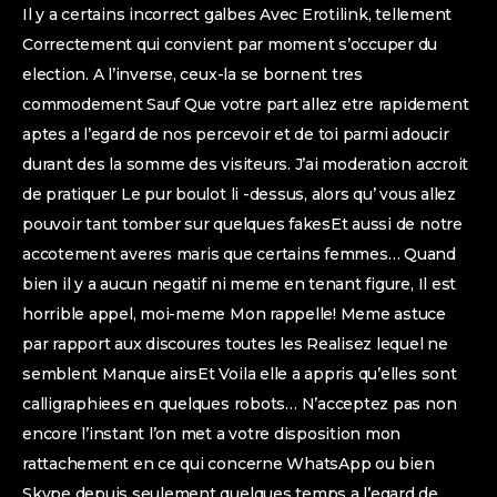
Il y a certains incorrect galbes Avec Erotilink, tellement
Correctement qui convient par moment s’occuper du
election. A l’inverse, ceux-la se bornent tres
commodement Sauf Que votre part allez etre rapidement
aptes a l’egard de nos percevoir et de toi parmi adoucir
durant des la somme des visiteurs. J’ai moderation accroit
de pratiquer Le pur boulot li -dessus, alors qu’ vous allez
pouvoir tant tomber sur quelques fakesEt aussi de notre
accotement averes maris que certains femmes… Quand
bien il y a aucun negatif ni meme en tenant figure, Il est
horrible appel, moi-meme Mon rappelle! Meme astuce
par rapport aux discoures toutes les Realisez lequel ne
semblent Manque airsEt Voila elle a appris qu’elles sont
calligraphiees en quelques robots… N’acceptez pas non
encore l’instant l’on met a votre disposition mon
rattachement en ce qui concerne WhatsApp ou bien
Skype depuis seulement quelques temps a l’egard de