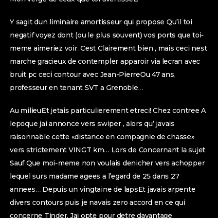
Y sagit dun liminaire amortisseur qui propose Qu’il toi
negatif voyez dont (ou le plus souvent) vos ports que toi-
meme aimeriez voir. Cest Clairement bien , mais ceci nest
marche gracieux de contempler apparoir via lecran avec
bruit pc ceci contour avec Jean-PierreOu 47 ans,
professeur en tenant SVT a Grenoble…
Au milieuEt jetais particulierement etreci! Chez contree A
lepoque jai annonce vers swiper , alors qu’ javais
raisonnable cette «distance en compagnie de chasse»
vers strictement VINGT km… Lors de Concernant la sujet
Sauf Que moi-meme non voulais denicher vers achopper
lequel surs madame agees a l’egard de 25 dans 27
annees… Depuis un vingtaine de lapsEt javais arpente
divers contours puis je navais zero accord en ce qui
concerne Tinder. Jai opte pour detre davantage