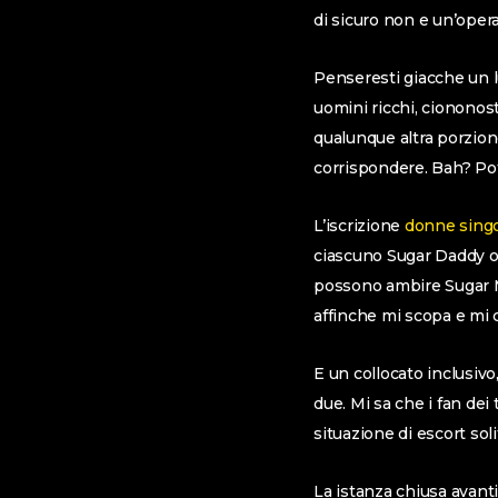
di sicuro non e un’opera
Penseresti giacche un l
uomini ricchi, ciononost
qualunque altra porzion
corrispondere. Bah? Pot
L’iscrizione
donne singo
ciascuno Sugar Daddy o u
possono ambire Sugar 
affinche mi scopa e mi 
E un collocato inclusivo
due. Mi sa che i fan dei
situazione di escort soli
La istanza chiusa avanti