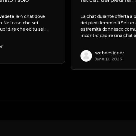
nitori solo
feticisti dei piedi fem
 vedete le 4 chat dove
La chat durante offerta a or
lo Nel caso che sei
dei piedi femminili Sei un
vuol dire che ed tu sei…
estremita donnesco comu
incontro capire una chat 
er
3
webdesigner
June 13, 2023