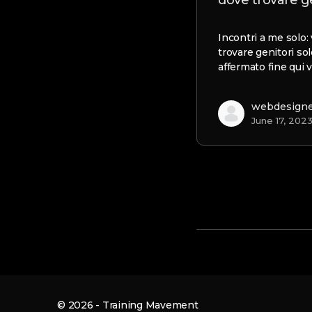
dove trovare ge
Incontri a me solo:
trovare genitori so
affermato fine qui 
webdesign
June 17, 202
© 2026 - Training Mavement