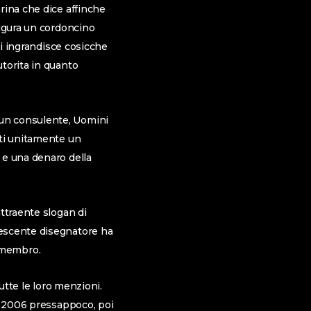
rina che dice affinche
figura un cordoncino
i ingrandisce cosicche
torita in quanto
 un consulente, Uomini
ati unitamente un
 e una denaro della
ttraente slogan di
lescente disegnatore ha
l membro.
utte le loro menzioni.
al 2006 pressappoco, poi