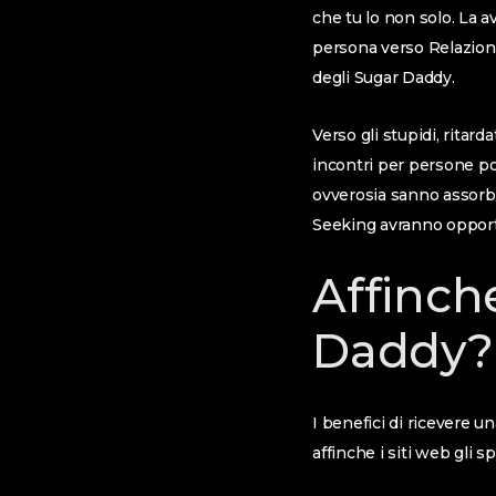
che tu lo non solo. La 
persona verso Relazioni
degli Sugar Daddy.
Verso gli stupidi, ritar
incontri per persone po
ovverosia sanno assorbi
Seeking avranno opportu
Affinch
Daddy?
I benefici di ricevere 
affinche i siti web gli