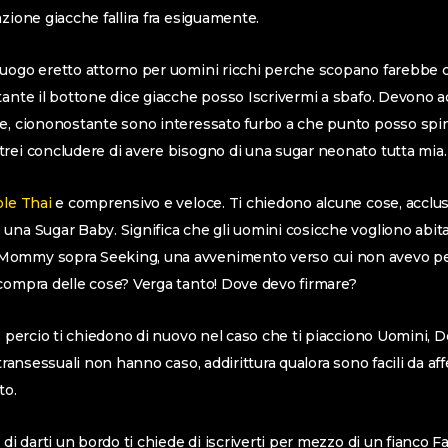
zione giacche fallira fra esiguamente.
uogo eretto attorno per uomini ricchi perche scopano farebbe c
ante il bottone dice giacche posso Iscrivermi a sbafo. Devono ada
e, ciononostante sono interessato furbo a che punto posso spin
rei concludere di avere bisogno di una sugar neonato tutta mia.
le Thai
e comprensivo e veloce. Ti chiedono alcune cose, accluso
na Sugar Baby. Significa che gli uomini cosicche vogliono abitare
Mommy sopra Seeking, una avvenimento verso cui non avevo pe
compra delle cose? Verga tanto! Dove devo firmare?
, percio ti chiedono di nuovo nel caso che ti piacciono Uomini, D
 transessuali non hanno caso, addirittura qualora sono facili da af
to.
 di darti un bordo ti chiede di iscriverti per mezzo di un fianco 