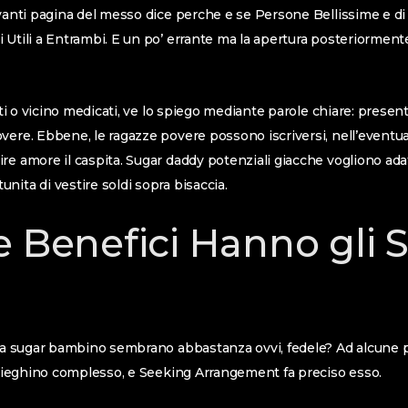
avanti pagina del messo dice perche e se Persone Bellissime e d
 Utili a Entrambi. E un po’ errante ma la apertura posteriormente
dati o vicino medicati, ve lo spiego mediante parole chiare: presen
vere. Ebbene, le ragazze povere possono iscriversi, nell’eventua
re amore il caspita. Sugar daddy potenziali giacche vogliono adat
nita di vestire soldi sopra bisaccia.
e Benefici Hanno gli 
una sugar bambino sembrano abbastanza ovvi, fedele? Ad alcune 
 spieghino complesso, e Seeking Arrangement fa preciso esso.