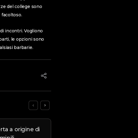
zze del college sono
 facoltoso.
di incontri. Vogliono
arti, le opzioni sono
lsiasi barbarie.
ta a origine di
Chat a scambisti: le miglio