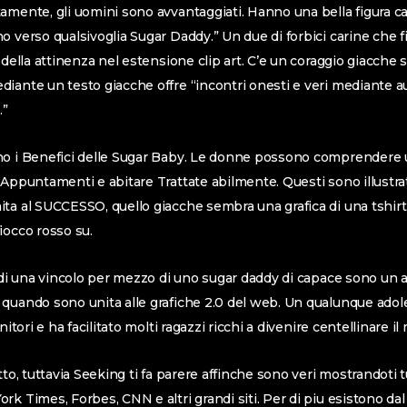
amente, gli uomini sono avvantaggiati. Hanno una bella figura ca
o verso qualsivoglia Sugar Daddy.” Un due di forbici carine che 
 della attinenza nel estensione clip art.
C’e un coraggio giacche s
iante un testo giacche offre “incontri onesti e veri mediante au
.”
no i Benefici delle Sugar Baby. Le donne possono comprendere
 Appuntamenti e abitare Trattate abilmente. Questi sono illustr
ta al SUCCESSO, quello giacche sembra una grafica di una tshirt
iocco rosso su.
o di una vincolo per mezzo di uno sugar daddy di capace sono un a
 quando sono unita alle grafiche 2.0 del web. Un qualunque ado
nitori e ha facilitato molti ragazzi ricchi a divenire centellinare i
tto, tuttavia Seeking ti fa parere affinche sono veri mostrandoti t
rk Times, Forbes, CNN e altri grandi siti. Per di piu esistono d