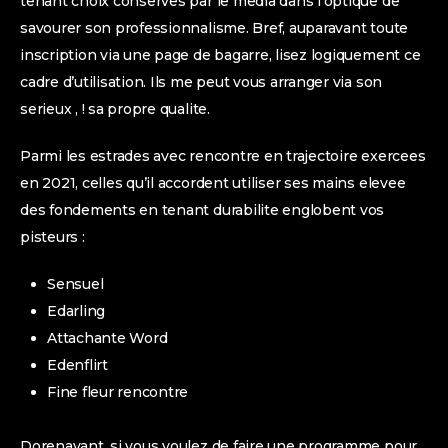
tenant choix conserves par le media dans l’optique de
savourer son professionnalisme. Bref, auparavant toute
inscription via une page de bagarre, lisez logiquement ce
cadre d’utilisation. Ils me peut vous arranger via son
serieux , ! sa propre qualite.
Parmi les estrades avec rencontre en trajectoire exercees
en 2021, celles qu’il accordent utiliser ses mains elevee
des fondements en tenant durabilite englobent vos
pisteurs :
Sensuel
Edarling
Attachante Word
Edenflirt
Fine fleur rencontre
Dorenavant, si vous voulez de faire une programme pour