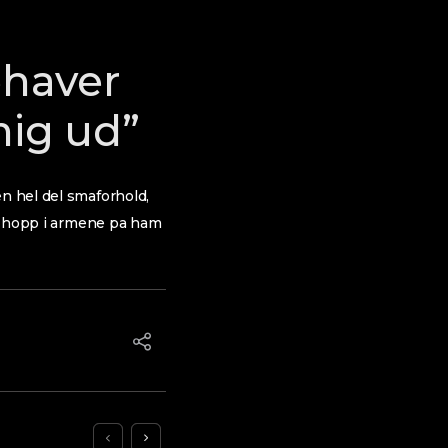
ehaver
ig ud”
en hel del smaforhold,
jeg hopp i armene pa ham