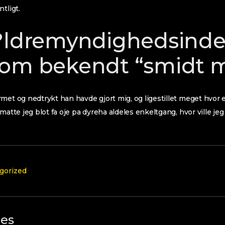
tligt.
?ldremyndighedsind
om bekendt “smidt m
met og nedtrykt han havde gjort mig, og ligestillet meget hvor 
 matte jeg blot fa oje pa dyreha aldeles enkeltgang, hvor ville 
gorized
les