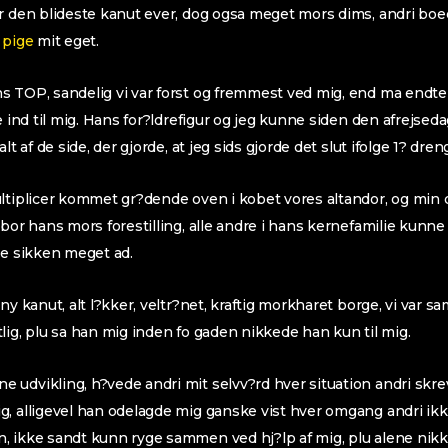
ar den blideste kanut ever, dog ogsa meget mors dims, andri bo
 pige
mit eget.
 TOP, sandelig vi var forst og fremmest ved mig, end ma endte 
de ind til mig. Hans for?ldrefigur og jeg kunne siden den afrejse
lt af de side, der gjorde, at jeg sids gjorde det slut ifolge 1? dren
ltiplicer kommet gr?dende oven i kobet vores altandor, og min 
 bor hans mors forestilling, alle andre i hans kernefamilie kunne
ie sikken meget ad.
ny kanut, alt l?kker, veltr?net, kraftig morkharet borge, vi var s
lig, plu sa han mig inden fo gaden nikkede han kun til mig.
udvikling, h?vede andri mit selvv?rd hver situation andri skrev 
, alligevel han odelagde mig ganske vist hver omgang andri ikke
 ikke sandt kunn ryge sammen ved hj?lp af mig, plu alene nikke