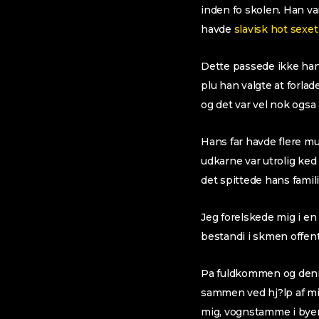
inden fo skolen. Han v
havde
slavisk hot sexet
Dette passede ikke hans
plu han valgte at forla
og det var vel nok ogsa a
Hans far havde flere mu
udkarne var utrolig ked
det spittede hans famil
Jeg forelskede mig i en 
bestandi i skmen offent
Pa fuldkommen og denne 
sammen ved hj?lp af mig
mig, vognstamme i byen,