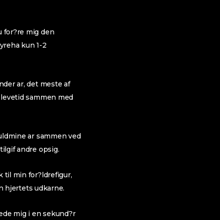
u for?re mig den
yreha kun 1-2
nder ar, det meste af
att levetid sammen med
d guldmine ar sammen ved
ilgif andre opsig.
til min for?ldrefigur,
in hjertets udkarne.
skede mig i en sekund?r