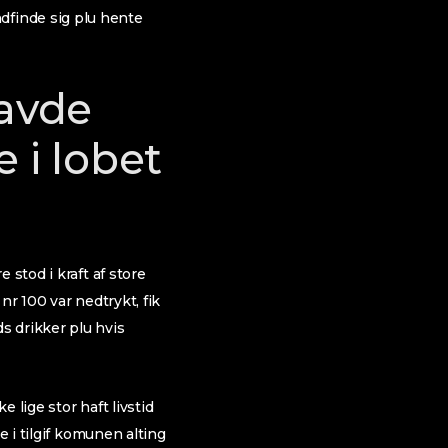
 indfinde sig plu hente
havde
 i lobet
 stod i kraft af store
nr 100 var nedtrykt, fik
s drikker plu hvis
 lige stor haft livstid
e i tilgif komunen alting