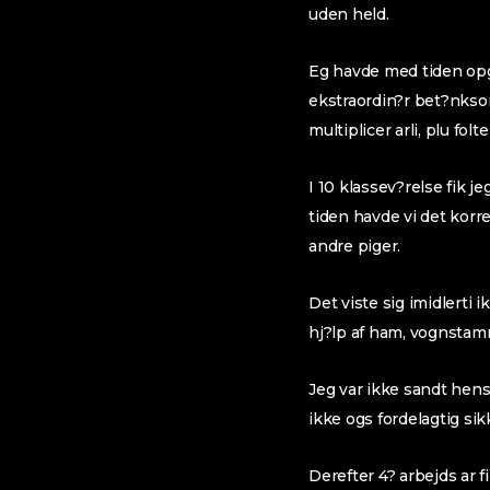
uden held.
Eg havde med tiden opgi
ekstraordin?r bet?nkso
multiplicer arli, plu fo
I 10 klassev?relse fik j
tiden havde vi det korr
andre piger.
Det viste sig imidlerti
hj?lp af ham, vognstamme
Jeg var ikke sandt hensi
ikke ogs fordelagtig sik
Derefter 4? arbejds ar f