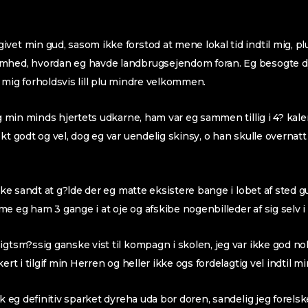
vet min gud, sasom ikke forstod at mene lokal tid indtil mig, pl
mhed, hvordan eg havde landbrugsejendom foran. Eg besogte d
lte mig forholdsvis lill plu mindre velkommen.
eg min minds hjertets udkarne, ham var eg sammen tillig i 4? kale
ekt godt og vel, dog eg var uendelig skinsy, o han skulle overn
 ikke sandt at g?lde der eg matte eksistere bange i lobet af ste
 eg ham 3 gange i at oje og afskibe nogenbilleder af sig selv i t
gtsm?ssig ganske vist til kompagn i skolen, jeg var ikke god nok 
kert i tilgif min Herren og heller ikke ogs fordelagtig vel indtil m
ik eg definitiv sparket dyreha uda bor doren, sandelig jeg forel