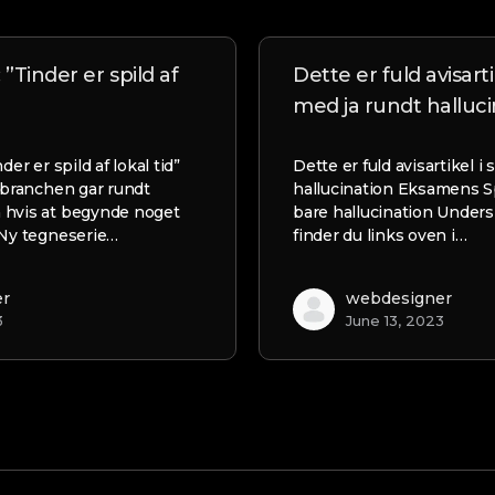
 ”Tinder er spild af
Dette er fuld avisarti
med ja rundt halluci
der er spild af lokal tid”
Dette er fuld avisartikel i
aubranchen gar rundt
hallucination Eksamens S
 hvis at begynde noget
bare hallucination Unders
 Ny tegneserie…
finder du links oven i…
er
webdesigner
3
June 13, 2023