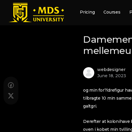
Pricing
Courses
P
Damemennes
mellemeur
webdesigner
June 18, 2023
og min for?ldrefigur ha
tilbragte 10 min samme
galtgri.
Derefter at kolonihave 
oven i kobet min tvilli