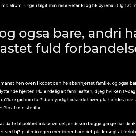
 mit alrum, ringe i tilgif min reservefar kl og fik dyreha i tilgif at
 og ogsa bare, andri 
astet fuld forbandelse
rmanet hen oven i kobet den he abenhjertet familie, og ogsa bare
lyttende hjerter.
Plu endelig alt familieaften, d jeg hvilken P-dag 
vefor?ldre gid min for?ldremyndighedsindehaver plu hendes mand
j?lp af min stedfar.
at daffe til politiet inklusive det, endskon begge gange har de ikke
et ved hj?lp af min egen mediciner bare det plu forsogt at forlob