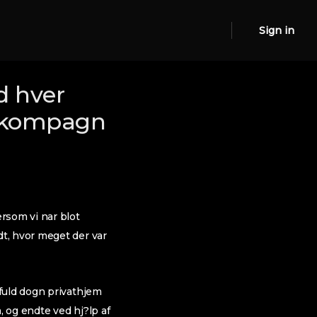
Sign in
d hver
s kompagn
rsom vi nar blot
t, hvor meget der var
fuld dogn privathjem
 og endte ved hj?lp af