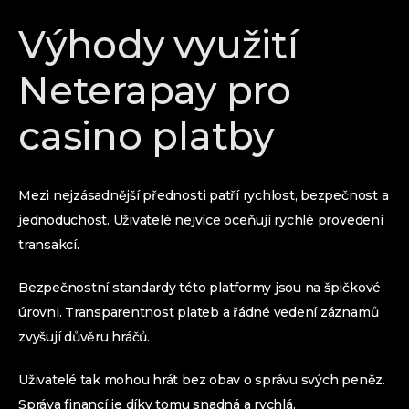
Výhody využití
Neterapay pro
casino platby
Mezi nejzásadnější přednosti patří rychlost, bezpečnost a
jednoduchost. Uživatelé nejvíce oceňují rychlé provedení
transakcí.
Bezpečnostní standardy této platformy jsou na špičkové
úrovni. Transparentnost plateb a řádné vedení záznamů
zvyšují důvěru hráčů.
Uživatelé tak mohou hrát bez obav o správu svých peněz.
Správa financí je díky tomu snadná a rychlá.