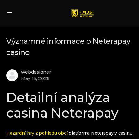
Významné informace o Neterapay
casino
webdesigner
May 15, 2026
Detailní analýza
casina Neterapay
Hazardní hry z pohledu obcí
platforma Neterapay v casinu