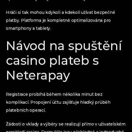
Hráči si tak mohou kdykoli a kdekoli užívat bezpečné
platby. Platforma je kompletně optimalizována pro
smartphony a tablety.
Návod na spuštění
casino plateb s
Neterapay
Registrace probíhá během několika minut bez
komplikací. Propojení účtu zajišťuje hladký průběh
platebních operací.
Žádosti o vklady a výběry se realizují přímo v uživatelském