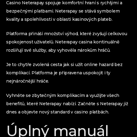
Casino Neterapay spojuje komfortní hraní s rychlými a
bezpečnými platbami. Neterapay se stává symbolem
kvality a spolehlivosti v oblasti kasinových plateb.
Platforma přináší množství výhod, které zvyšují celkovou
spokojenost uživatelů. Neterapay casina kontinuálně
rozšiřují své služby, aby vyhověla nárokům hráčů.
Je to chytře zvolená cesta jak si užít online hazard bez
komplikací. Platforma je připravena uspokojit i ty
nejnáročnější hráče.
Vyhněte se zbytečným komplikacím a využijte všech
benefitů, které Neterapay nabízí. Začněte s Neterapay již
dnes a objevte nový standard v casino platbách.
Úplný manuál