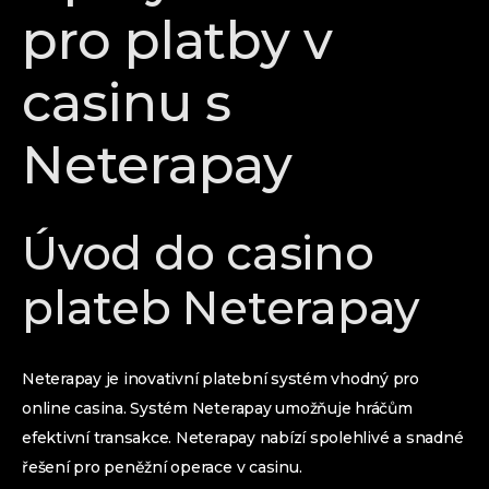
pro platby v
casinu s
Neterapay
Úvod do casino
plateb Neterapay
Neterapay je inovativní platební systém vhodný pro
online casina. Systém Neterapay umožňuje hráčům
efektivní transakce. Neterapay nabízí spolehlivé a snadné
řešení pro peněžní operace v casinu.