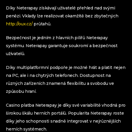
Díky Neterapay získávají uživatelé přehled nad svými
penězi. Vklady lze realizovat okamžitě bez zbytečných
http://oux.cz/
průtahů.
Bezpečnost je jedním z hlavních pilířů Neterapay
systému. Neterapay garantuje soukromí a bezpečnost
uživatelů.
Díky multiplatformní podpoře je možné hrát a platit nejen
na PC, ale i na chytrých telefonech. Dostupnost na
různých zařízeních znamená flexibilitu a svobodu ve
způsobu hraní.
Casino platba Neterapay je díky své variabilitě vhodná pro
širokou škálu herních portálů. Popularita Neterapay roste
díky jeho schopnosti snadně integrovat v nejrůznějších
herních systémech.