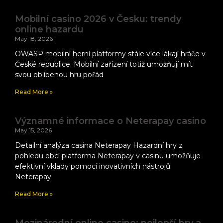
Mobilní casino 2026 v Česku: trendy
online hazardu
May 18, 2026
OWASP mobilní herní platformy stále více lákají hráče v
České republice. Mobilní zařízení totiž umožňují mít
svou oblíbenou hru pořád
Read More »
Významné informace o Neterapay casino
May 15, 2026
Detailní analýza casina Neterapay Hazardní hry z
pohledu obcí platforma Neterapay v casinu umožňuje
efektivní vklady pomocí inovativních nástrojů.
Neterapay
Read More »