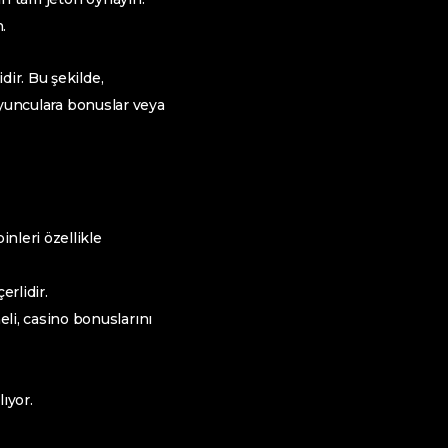
.
ir. Bu şekilde,
 oyunculara bonuslar veya
nleri özellikle
rlidir.
li, casino bonuslarını
lıyor.