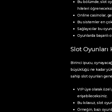
Bu bölümde, slot oyu
hileleri öğreneceksi
Online casinolar, ge
Bu sistemler en çok b
Sağlayıcılar bu oyun
Oyunlarda başarılı o
Slot Oyunları 
Birinci ipucu, oynayac
büyüklüğü ne kadar yük
sahip slot oyunları gene
VIP üye olarak özel 
erişebileceksiniz.
Bu kılavuz, slot oyu
Örneğin, bazı oyunl