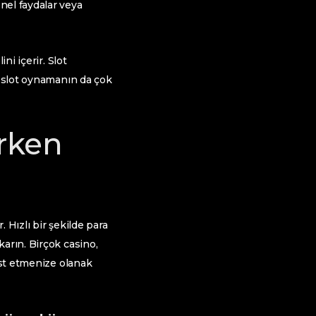
el faydalar veya
ni içerir. Slot
p slot oynamanın da çok
erken
 Hızlı bir şekilde para
arın. Birçok casino,
est etmenize olanak