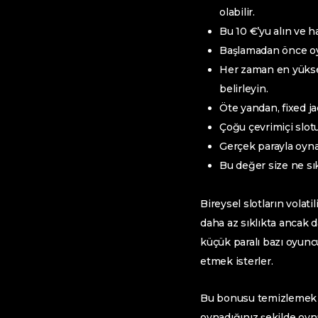
olabilir.
Bu 10 €’yu alın ve ha
Başlamadan önce oyu
Her zaman en yüksek
belirleyin.
Öte yandan, fixed ja
Çoğu çevrimiçi slotu
Gerçek parayla oynam
Bu değer size ne sı
Bireysel slotların volat
daha az sıklıkta ancak 
küçük paralı bazı oyunc
etmek isterler.
Bu bonusu temizlemek iç
oynadığınız şekilde oyna