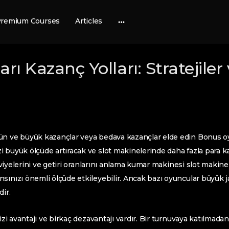
remium Courses
Articles
More
options
rı Kazanç Yolları: Stratejiler 
ün ve büyük kazançlar veya bedava kazançlar elde edin Bonus o
 büyük ölçüde artıracak ve slot makinelerinde daha fazla para 
 seviyelerini ve getiri oranlarını anlama kumar makinesi slot maki
sınızı önemli ölçüde etkileyebilir. Ancak bazı oyuncular büyük j
ir.
dizi avantajı ve birkaç dezavantajı vardır. Bir turnuvaya katılmadan